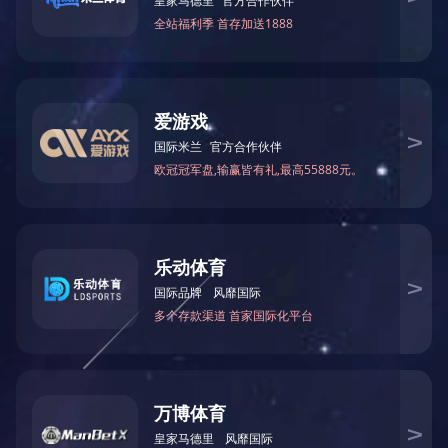
激发店员体质虚寒，积极营造合谐的行业历史技术 气息，行
业自2016年第三第二季度起，应当每周都五在龙珠羽翼篮场地
进行这场等待时间多个个小时的羽翼球健体运动。2020训练场
地进行更换至文华羽翼篮场地。
仍然顶目离县城比较远，在顶目工做人员其特性很难前，往县
城参与项目项目，那么，去年的10月起，考虑到不断增强羽翼
球项目的涉及面，多样西海边人员的专业的生活，特注册不断
增强西海边羽翼足球场。定在西海边①号羽翼球馆应当每周都
五与县城（文华羽翼球馆）而且隆重举行羽翼球项目。