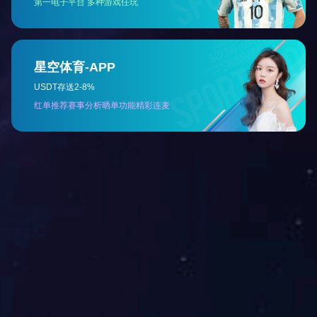
旗下公司
发展历程
集团荣誉
星华动态
集团新闻
媒体报道
星空体育(中国)官方网站
文化理念
精彩活动
星华故事
投资产业
文旅运营与融合
城市更新与改造
美丽乡村与赋能
人才招聘
人才理念
招聘职位