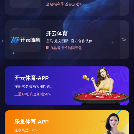
投资产业
文旅运营与融合
城市更新与改造
美丽乡村与赋能
人才招聘
人才理念
招聘职位
星华在线
意见反馈
联系我们
联系我们
地址：海口市海秀中路51-1号星华大厦20层
电话：0898-66766228
手机版网站