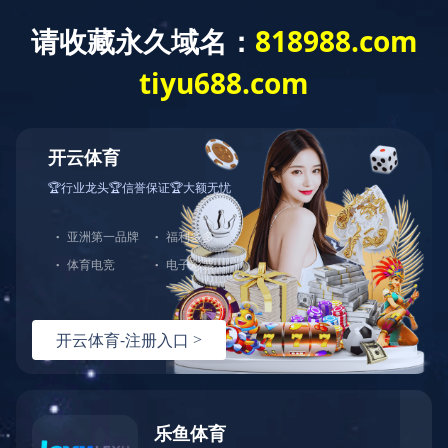
星空体育(中国)官方网站
网站星空体育(中国)官方网站
星空体育(中国)官方网站-STARSPORTS
集团简介
旗下公司
发展历程
集团荣誉
新闻动态
集团新闻
媒体报道
星空体育(中国)官方网站
文化理念
精彩活动
星华故事
投资产业
文旅运营与融合
城市更新与改造
美丽乡村与赋能
社会公益
人才招聘
人才理念
招聘职位
星籍会
星华在线
意见反馈
联系我们